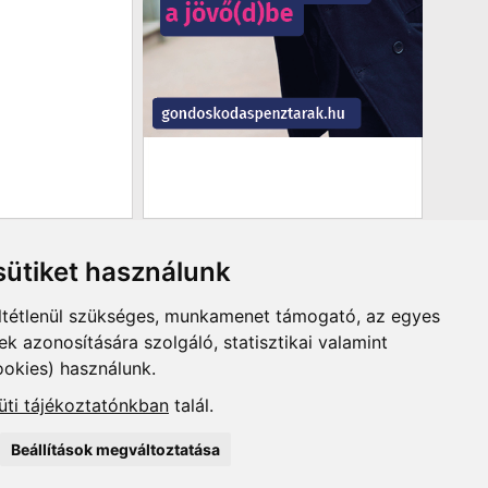
ütiket használunk
ltétlenül szükséges, munkamenet támogató, az egyes
 azonosítására szolgáló, statisztikai valamint
ookies) használunk.
üti tájékoztatónkban
talál.
Beállítások megváltoztatása
lási feltételek
-
Szerződési feltételek
u