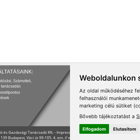
LTATÁSAINK:
Weboldalunkon s
dózási, Számviteli,
 tanácsadás
Az oldal működéséhez fe
kreditpontos
felhasználói munkamenetek
zések
marketing célú sütiket (c
Bővebb tájékoztatást a
S
Elfogadom
Elutasítom
ó és Gazdasági Tanácsadó Kft. -
Impresszum
-
Adatvédelmi feltételek
-
Felhaszná
1139 Budapest, Váci út 99-105. 4. em. //
www.menedzserpraxis.hu
//
info@mprx.h