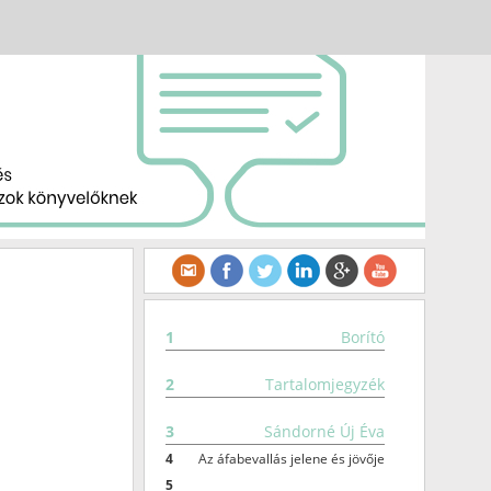
1
Borító
2
Tartalomjegyzék
3
Sándorné Új Éva
4
Az áfabevallás jelene és jövője
5