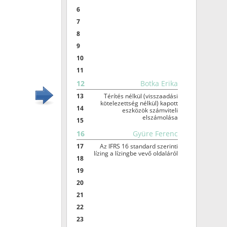
6
7
8
9
10
11
12
Botka Erika
13
Térítés nélkül (visszaadási
kötelezettség nélkül) kapott
14
eszközök számviteli
elszámolása
15
16
Gyüre Ferenc
17
Az IFRS 16 standard szerinti
lízing a lízingbe vevő oldaláról
18
19
20
21
22
23