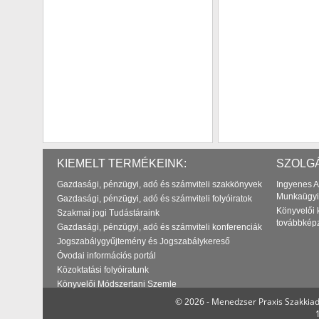
KIEMELT TERMÉKEINK:
SZOLGÁ
Gazdasági, pénzügyi, adó és számviteli szakkönyvek
Ingyenes A
Munkaügyi
Gazdasági, pénzügyi, adó és számviteli folyóiratok
Könyvelői 
Szakmai jogi Tudástáraink
továbbkép
Gazdasági, pénzügyi, adó és számviteli konferenciák
Jogszabálygyűjtemény és Jogszabálykereső
Óvodai információs portál
Közoktatási folyóiratunk
Könyvelői Módszertani Szemle
© 2026 - Menedzser Praxis Szakkiad