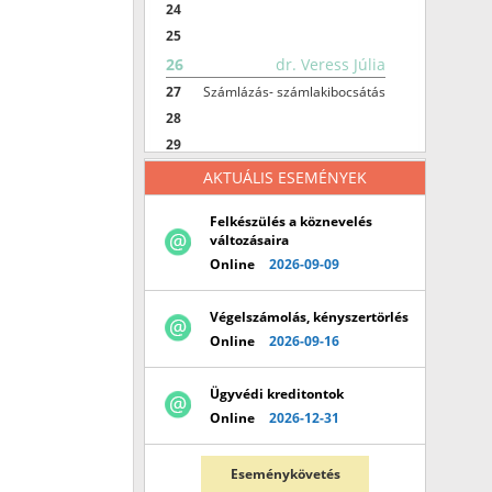
24
25
26
dr. Veress Júlia
27
Számlázás- számlakibocsátás
28
29
30
AKTUÁLIS ESEMÉNYEK
31
Felkészülés a köznevelés
32
dr. Ferge Zsigmond
változásaira
33
A Közösségen belüli
Online
2026-09-09
termékértékesítések
34
adómentességének bizonyítása
35
Végelszámolás, kényszertörlés
36
Online
2026-09-16
37
38
Ügyvédi kreditontok
39
Online
2026-12-31
40
41
Eseménykövetés
42